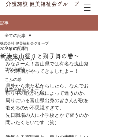
介護施設 健美福祉会グループ
記事
全ての記事
株式会社 健美福祉会グループ
全ての記事
2025年10月17日
新湊曳山祭りと獅子舞の巻～
あおぞらホーム
みなさーん！富山県では有名な曳山祭
はなみずき
りの時期がやってきましたよ～！
こふの希
県外から来た私からしたら、なんでお
健美福祉会グループ
祭り中の歌が地域によって違うのか、
周りにいる富山県出身の皆さんが歌を
歌えるのか不思議すぎて、
先日職場の人に小学校とかで習うのか
聞いたくらいです（笑）