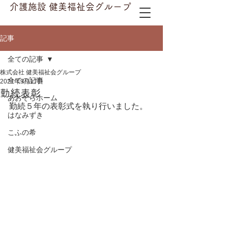
介護施設 健美福祉会グループ
記事
全ての記事
株式会社 健美福祉会グループ
全ての記事
2021年9月17日
勤続表彰
あおぞらホーム
勤続５年の表彰式を執り行いました。
はなみずき
こふの希
健美福祉会グループ