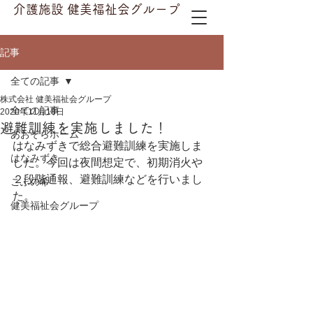
介護施設 健美福祉会グループ
記事
全ての記事
株式会社 健美福祉会グループ
全ての記事
2020年11月18日
避難訓練を実施しました！
あおぞらホーム
はなみずきで総合避難訓練を実施しま
はなみずき
した。今回は夜間想定で、初期消火や
２段階通報、避難訓練などを行いまし
こふの希
た。
健美福祉会グループ