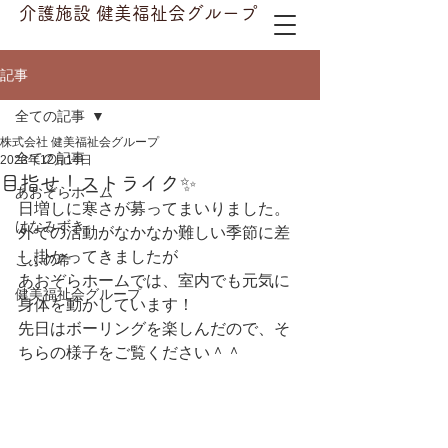
介護施設 健美福祉会グループ
記事
全ての記事
株式会社 健美福祉会グループ
全ての記事
2023年12月14日
目指せ！ストライク✨
あおぞらホーム
日増しに寒さが募ってまいりました。
はなみずき
外での活動がなかなか難しい季節に差
し掛かってきましたが
こふの希
あおぞらホームでは、室内でも元気に
健美福祉会グループ
身体を動かしています！
先日はボーリングを楽しんだので、そ
ちらの様子をご覧ください＾＾