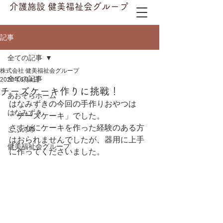
介護施設 健美福祉会グループ
記事
全ての記事
株式会社 健美福祉会グループ
全ての記事
2020年6月4日
チーズケーキ作りに挑戦！
あおぞらホーム
はなみずきの今回の手作りおやつは
はなみずき
「チーズケーキ」でした。
さすがにケーキを作った経験のある方
こふの希
はおられませんでしたが、器用に上手
健美福祉会グループ
に作ってくださいました。