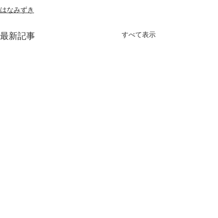
はなみずき
すべて表示
最新記事
コメント