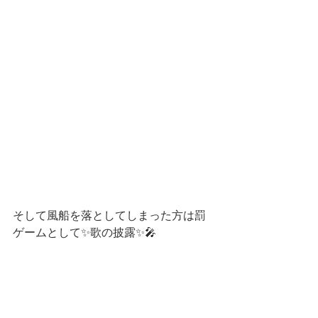
そして風船を落としてしまった方は罰
ゲームとして✨歌の披露✨🎤