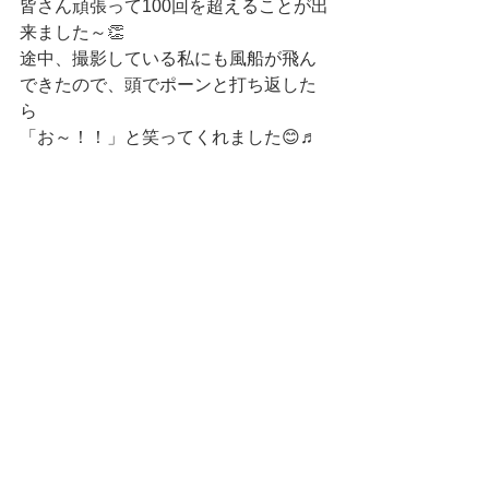
皆さん頑張って100回を超えることが出
来ました～👏
途中、撮影している私にも風船が飛ん
できたので、頭でポーンと打ち返した
ら
「お～！！」と笑ってくれました😊♬