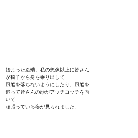
始まった途端、私の想像以上に皆さん
が椅子から身を乗り出して
風船を落ちないようにしたり、風船を
追って皆さんの顔がアッチコッチを向
いて
頑張っている姿が見られました。