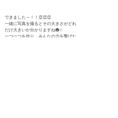
できました～！！👏👏👏
一緒に写真を撮るとその大きさがどれ
だけ大きいか分かりますね🎃✨
一つ一つを作り、みんなの力を繋げた
結果🌟
とっても存在感のある、ハロウィーン
にピッタリな装飾が完成しました
ね！！