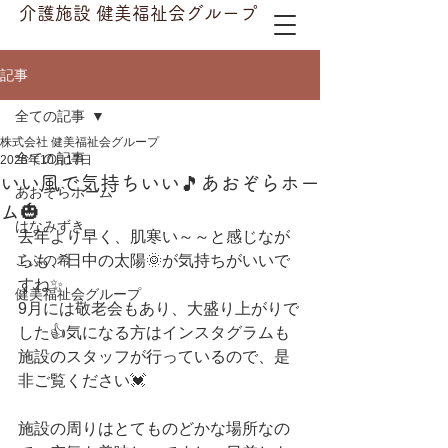
介護施設 健美福祉会グループ
記事
全ての記事
株式会社 健美福祉会グループ
全ての記事
2025年10月17日
いい風で気持ちいい🎵あおぞらホー
あおぞらホーム
ム🎃
はなみずき
去年より早く、肌寒い～～と感じなが
こふの希
らも、日中の太陽🌞が気持ちがいいで
すね✨
健美福祉会グループ
9月には敬老会もあり、大盛り上がりで
した👍気になる方はインスタグラムも
施設のスタッフが行っているので、是
非ご覧ください💓
施設の周りはとてものどかな場所なの